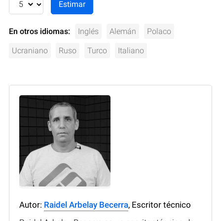
En otros idiomas:
Inglés
Alemán
Polaco
Ucraniano
Ruso
Turco
Italiano
Autor:
Raidel Arbelay Becerra
, Escritor técnico