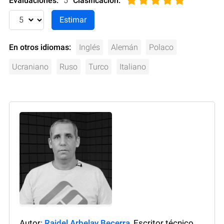
Evaluaciones:
5
Clasificación
:
En otros idiomas:
Inglés
Alemán
Polaco
Ucraniano
Ruso
Turco
Italiano
Autor:
Raidel Arbelay Becerra
, Escritor técnico