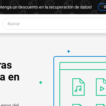
btenga un descuento en la recuperación de datos!
R
ras
ma en
error del