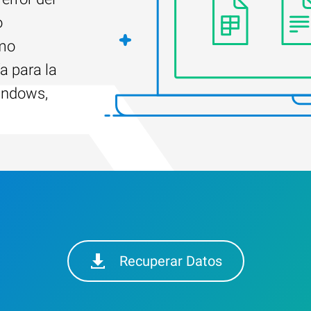
o
ómo
a para la
indows,
Recuperar Datos