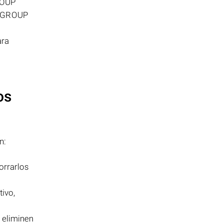
ROUP
ón GROUP
ara
os
n:
orrarlos
ivo,
e eliminen