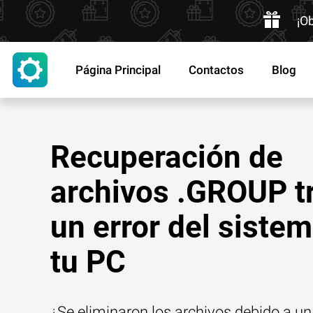
¡O
Página Principal
Contactos
Blog
Recuperación de
archivos .GROUP t
un error del siste
tu PC
¿Se eliminaron los archivos debido a un 