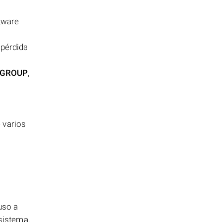
tware
 pérdida
.GROUP
,
 varios
uso a
 sistema.