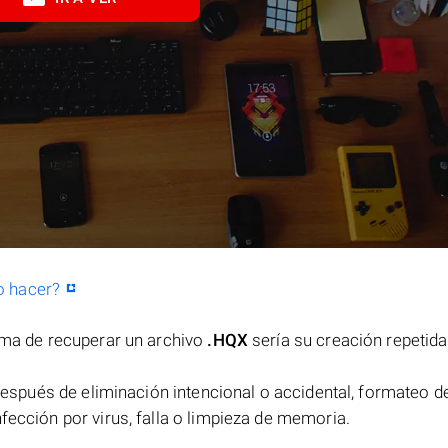
o hacer?
orma de recuperar un archivo
.HQX
sería su creación repetida
espués de eliminación intencional o accidental, formateo de
fección por virus, falla o limpieza de memoria.