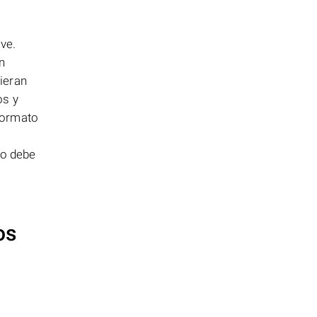
ve.
n
ieran
os y
formato
vo debe
os