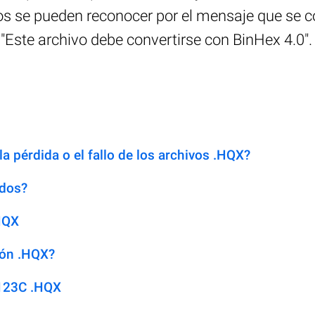
 se pueden reconocer por el mensaje que se col
"Este archivo debe convertirse con BinHex 4.0".
a pérdida o el fallo de los archivos .HQX?
idos?
HQX
ión .HQX?
 123C .HQX