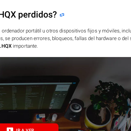
.HQX perdidos?
ordenador portátil u otros dispositivos fijos y móviles, incl
es, se producen errores, bloqueos, fallas del hardware o del
.HQX
importante.
IR A VER