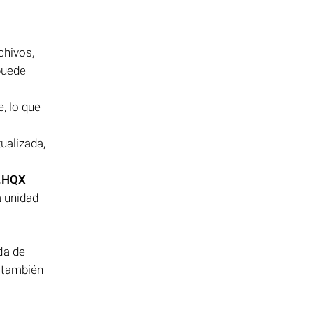
chivos,
puede
, lo que
ualizada,
.HQX
a unidad
da de
s también