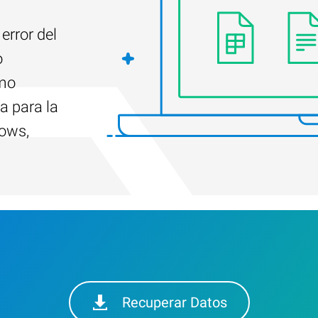
error del
o
ómo
a para la
dows,
Recuperar Datos