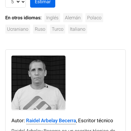
En otros idiomas:
Inglés
Alemán
Polaco
Ucraniano
Ruso
Turco
Italiano
Autor:
Raidel Arbelay Becerra
, Escritor técnico
Raidel Arbelay Becerra es un escritor técnico de