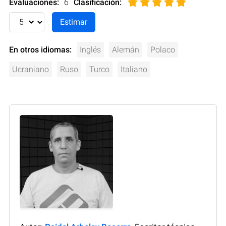
Evaluaciones:
6
Clasificación
:
En otros idiomas:
Inglés
Alemán
Polaco
Ucraniano
Ruso
Turco
Italiano