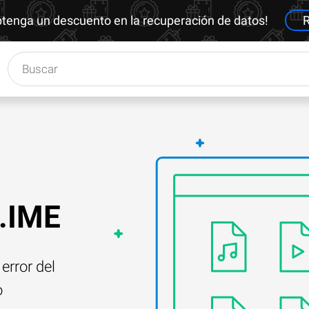
btenga un descuento en la recuperación de datos!
R
 .IME
error del
o