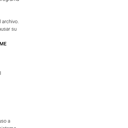
 archivo.
usar su
IME
l
uso a