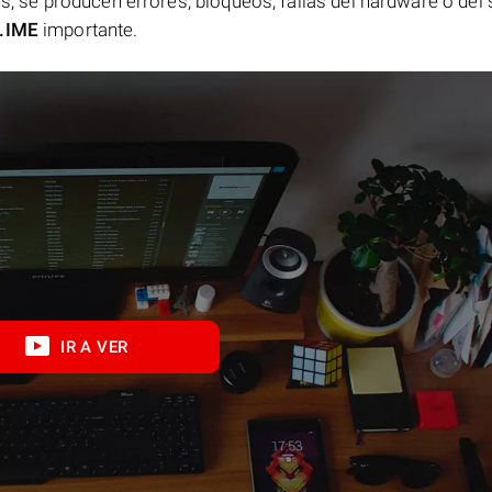
es, se producen errores, bloqueos, fallas del hardware o del
.IME
importante.
IR A VER