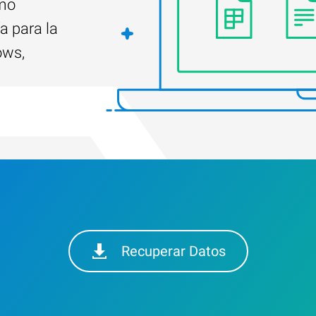
ómo
a para la
ows,
Recuperar Datos