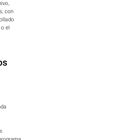
ivo,
s, con
ollado
 o el
os
ada
e.
n programa