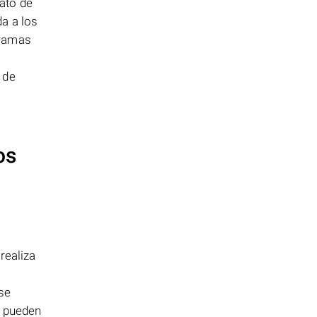
ato de
a a los
gramas
 de
os
realiza
se
s pueden