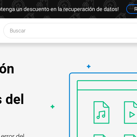
btenga un descuento en la recuperación de datos!
R
ión
 del
error del