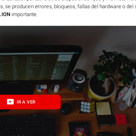
es, se producen errores, bloqueos, fallas del hardware o del
.ION
importante.
IR A VER