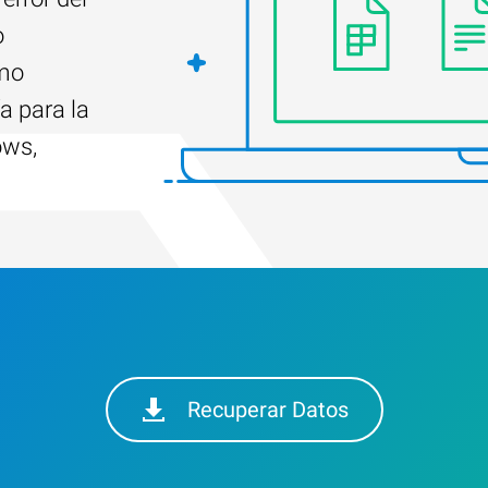
o
ómo
a para la
ows,
Recuperar Datos