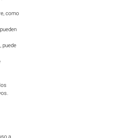
re, como
 pueden
N
, puede
e
los
vos.
uso a