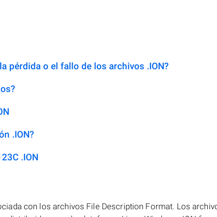
a pérdida o el fallo de los archivos .ION?
dos?
ION
ón .ION?
123C .ION
iada con los archivos File Description Format. Los archiv