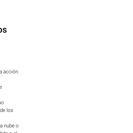
os
na acción
e
mo
 de los
a nube o