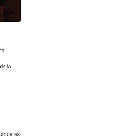
da
de la
stándares