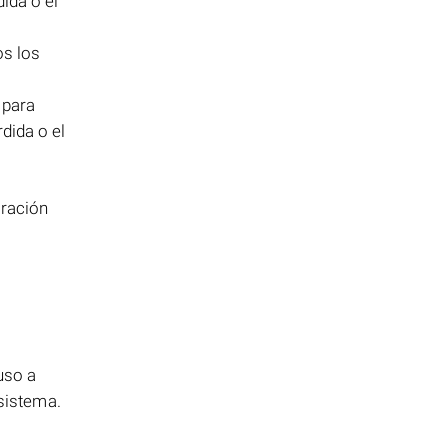
ida o el
os los
 para
dida o el
eración
uso a
 sistema.