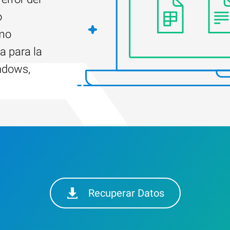
o
ómo
a para la
ndows,
Recuperar Datos