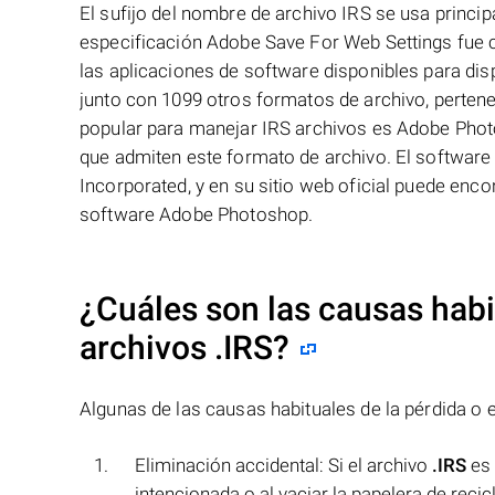
El sufijo del nombre de archivo IRS se usa princ
especificación Adobe Save For Web Settings fue
las aplicaciones de software disponibles para di
junto con 1099 otros formatos de archivo, perten
popular para manejar IRS archivos es Adobe Photo
que admiten este formato de archivo. El softwa
Incorporated, y en su sitio web oficial puede enc
software Adobe Photoshop.
¿Cuáles son las causas habit
archivos
.IRS
?
Algunas de las causas habituales de la pérdida o e
Eliminación accidental: Si el archivo
.IRS
es 
intencionada o al vaciar la papelera de recicl