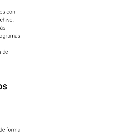
les con
chivo,
más
programas
a de
os
 de forma