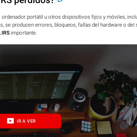
ordenador portátil u otros dispositivos fijos y móviles, incl
es, se producen errores, bloqueos, fallas del hardware o del
.IRS
importante.
IR A VER