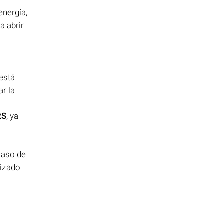
energía,
a abrir
está
r la
RS
, ya
caso de
lizado