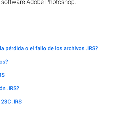
de software Adobe Photoshop.
a pérdida o el fallo de los archivos .IRS?
dos?
RS
ón .IRS?
123C .IRS