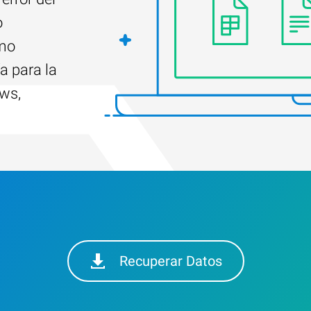
o
ómo
a para la
ows,
Recuperar Datos