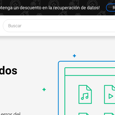
btenga un descuento en la recuperación de datos!
R
ados
error del