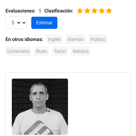
Evaluaciones:
5
Clasificación
:
En otros idiomas:
Inglés
Alemán
Polaco
Ucraniano
Ruso
Turco
Italiano