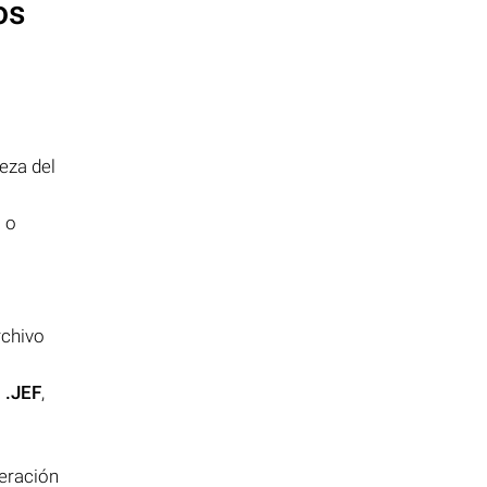
os
eza del
 o
rchivo
a
.JEF
,
peración