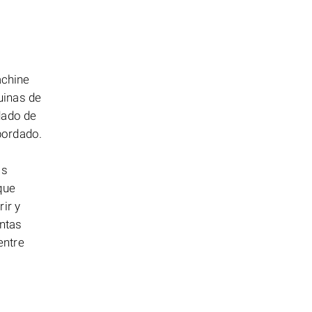
achine
uinas de
dado de
bordado.
os
que
ir y
ntas
entre