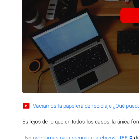
Vaciamos la papelera de reciclaje ¿Qué pued
Es lejos de lo que en todos los casos, la única f
Use
programas para recuperar archivos
.JEF
de