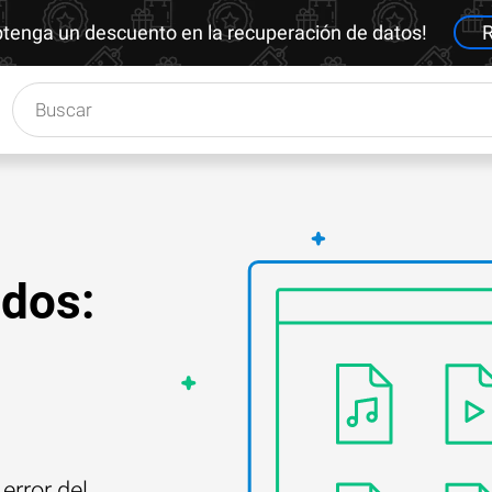
btenga un descuento en la recuperación de datos!
R
ados:
error del