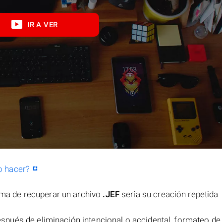
IR A VER
o hacer?
orma de recuperar un archivo
.JEF
sería su creación repetida
spués de eliminación intencional o accidental, formateo de 