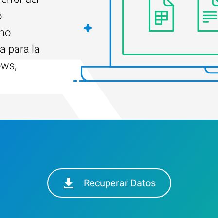
o
ómo
a para la
ows,
Recuperar Datos