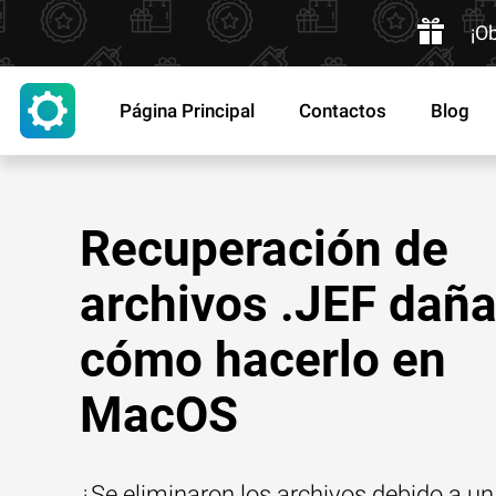
¡O
Página Principal
Contactos
Blog
Recuperación de
archivos .JEF dañ
cómo hacerlo en
MacOS
¿Se eliminaron los archivos debido a un 