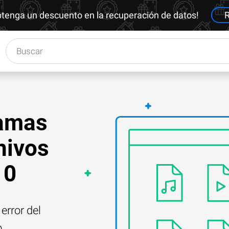
btenga un descuento en la recuperación de datos!
R
ramas
hivos
10
error del
o