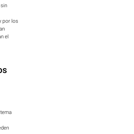
 sin
 por los
han
n el
os
istema
eden