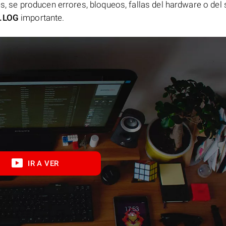
es, se producen errores, bloqueos, fallas del hardware o del
.LOG
importante.
IR A VER