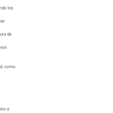
endo los
zar
tura de
ivos
ad, como
uso a