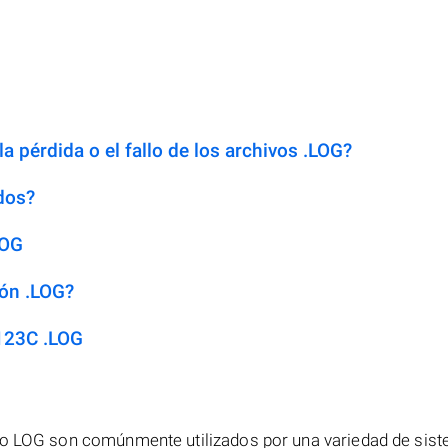
a pérdida o el fallo de los archivos .LOG?
dos?
LOG
ión .LOG?
123C .LOG
ivo LOG son comúnmente utilizados por una variedad de sis