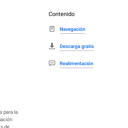
Contenido
Navegación
Descarga gratis
Realimentación
a para la
nación
es de