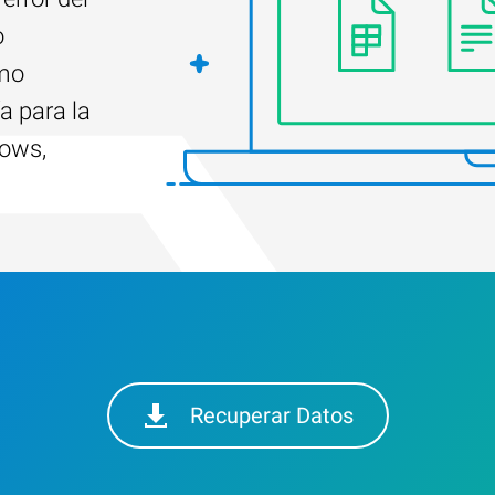
o
ómo
a para la
dows,
Recuperar Datos