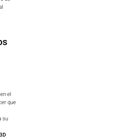
al
os
en el
cer que
a su
3D