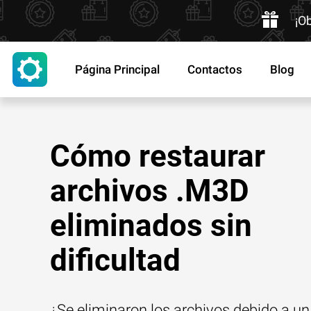
¡O
Página Principal
Contactos
Blog
Cómo restaurar
archivos .M3D
eliminados sin
dificultad
¿Se eliminaron los archivos debido a un 