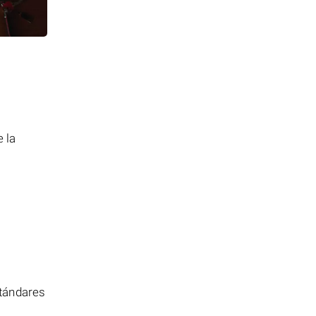
a
 la
stándares