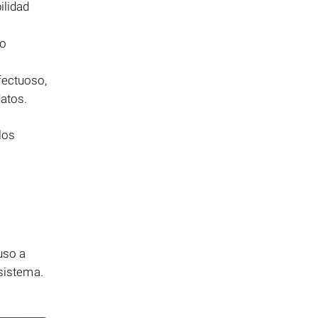
ilidad
do
ectuoso,
atos.
los
uso a
 sistema.