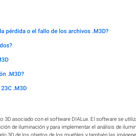
a pérdida o el fallo de los archivos .M3D?
idos?
.M3D
ión .M3D?
 123C .M3D
 3D asociado con el software DIALux. El software se utiliz
sición de iluminación y para implementar el análisis de ilumi
odelo 3D de los objetos de los muebles y también las imágen