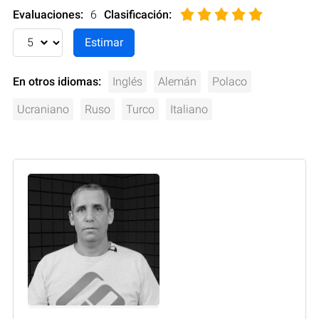
Evaluaciones:
6
Clasificación
:
En otros idiomas:
Inglés
Alemán
Polaco
Ucraniano
Ruso
Turco
Italiano