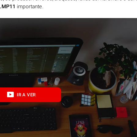
.MP11
importante.
IR A VER