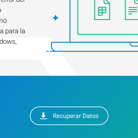
o
ómo
a para la
ndows,
Recuperar Datos