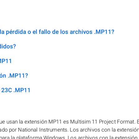
a pérdida o el fallo de los archivos .MP11?
didos?
.MP11
ión .MP11?
 123C .MP11
ue usan la extensión MP11 es Multisim 11 Project Format. E
ado por National Instruments. Los archivos con la extensi
 para la plataforma Windows. Los archivos con la extensió