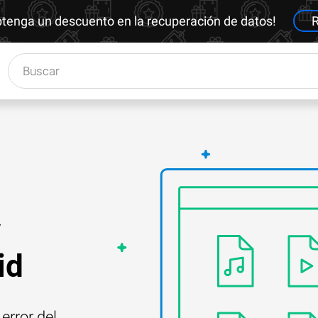
btenga un descuento en la recuperación de datos!
R
y
id
error del