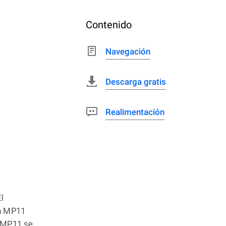
Contenido
Navegación
Descarga gratis
Realimentación
l
ón MP11
n MP11 se