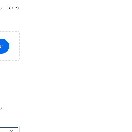
stándares
ar
 y