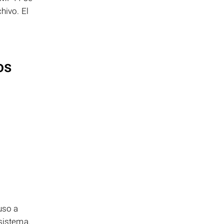
hivo. El
os
uso a
 sistema.