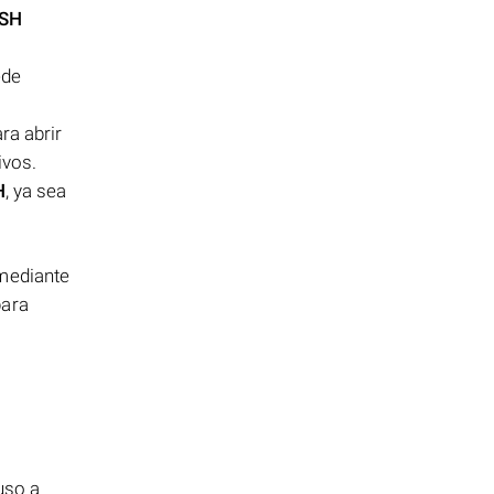
SH
ede
ra abrir
ivos.
H
, ya sea
mediante
para
uso a