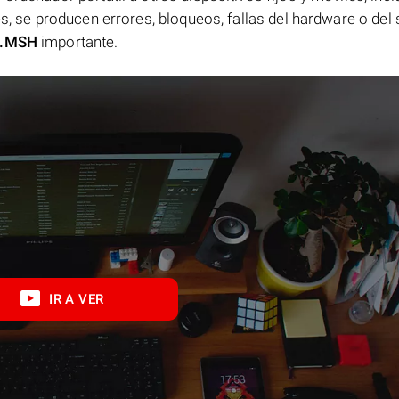
es, se producen errores, bloqueos, fallas del hardware o del
.MSH
importante.
IR A VER