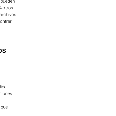
H pueden
4 otros
 archivos
contrar
os
dida.
pciones
 que