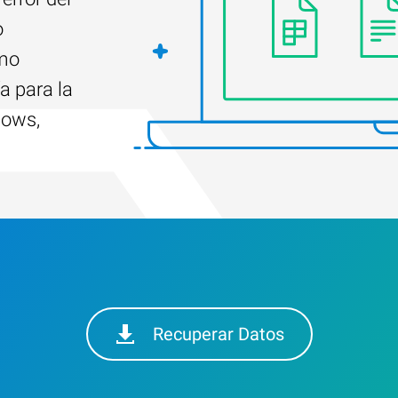
o
ómo
a para la
dows,
Recuperar Datos