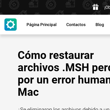
¡O
Página Principal
Contactos
Blog
Cómo restaurar
archivos .MSH per
por un error huma
Mac
¿Se eliminaron los archivos debido a un 