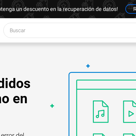
btenga un descuento en la recuperación de datos!
R
didos
no en
error del