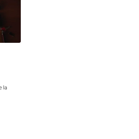
a
e la