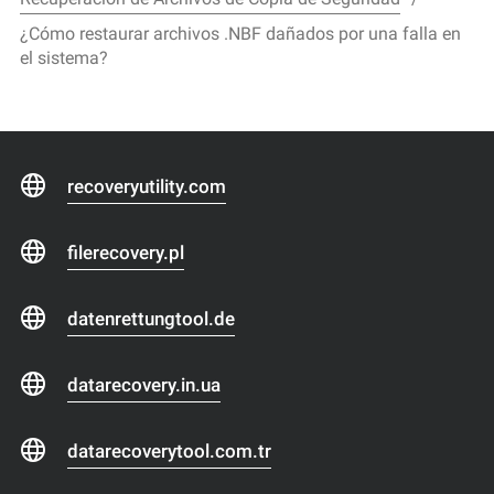
¿Cómo restaurar archivos .NBF dañados por una falla en
el sistema?
recoveryutility.com
filerecovery.pl
datenrettungtool.de
datarecovery.in.ua
datarecoverytool.com.tr