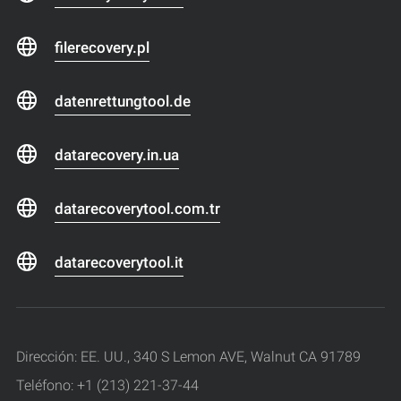
filerecovery.pl
datenrettungtool.de
datarecovery.in.ua
datarecoverytool.com.tr
datarecoverytool.it
Dirección: EE. UU., 340 S Lemon AVE, Walnut CA 91789
Teléfono: +1 (213) 221-37-44