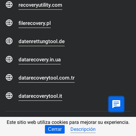
recoveryutility.com
filerecovery.pl
datenrettungtool.de
datarecovery.in.ua
datarecoverytool.com.tr
datarecoverytool.it
Este sitio web utiliza cookies para mejorar su experiencia.
Dirección: EE. UU., 340 S Lemon AVE, Walnut CA 91789
Descripción
Cerrar