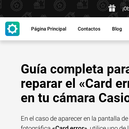
¡O
Página Principal
Contactos
Blog
Guía completa par
reparar el «Card er
en tu cámara Casi
En el caso de aparecer en la pantalla d
fotográfica
«Card error»
, utilice uno d