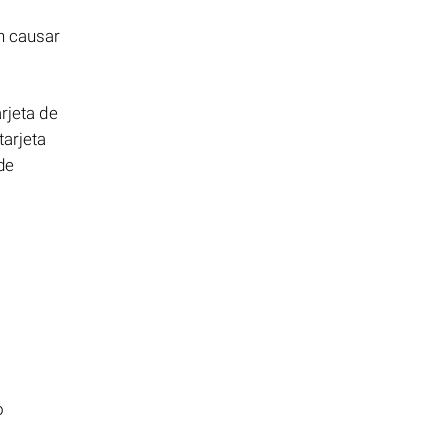
n causar
rjeta de
tarjeta
de
o