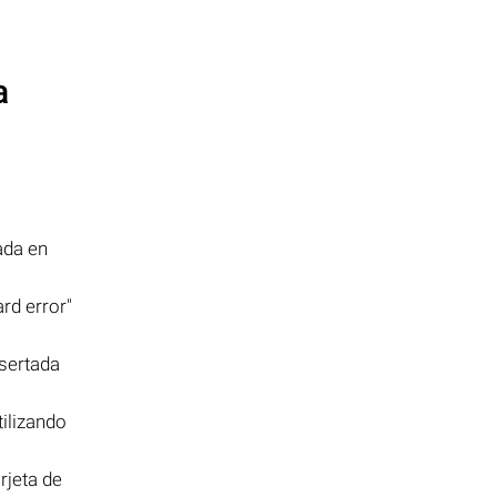
a
ada en
rd error"
nsertada
ilizando
rjeta de