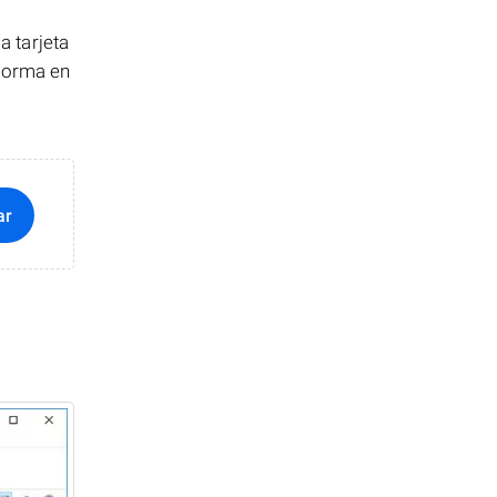
 tarjeta
 forma en
ar