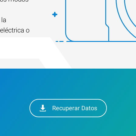
a
 la
eléctrica o
Recuperar Datos