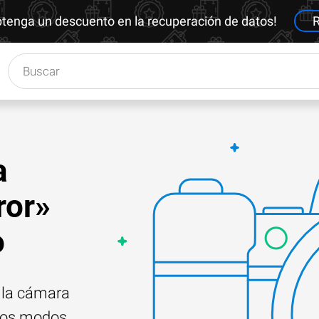
btenga un descuento en la recuperación de datos!
R
a
ror»
o
e la cámara
e los modos