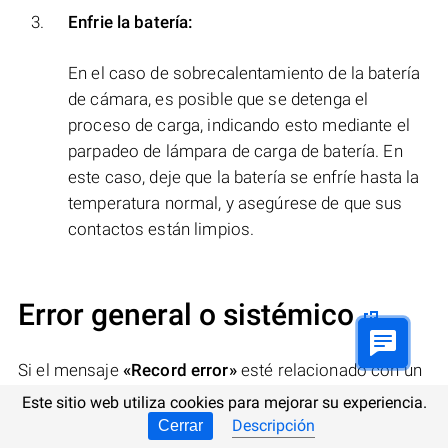
Enfrie la batería:
En el caso de sobrecalentamiento de la batería
de cámara, es posible que se detenga el
proceso de carga, indicando esto mediante el
parpadeo de lámpara de carga de batería. En
este caso, deje que la batería se enfríe hasta la
temperatura normal, y asegúrese de que sus
contactos están limpios.
Error general o sistémico
Si el mensaje
«Record error»
esté relacionado con un
error general sistémico de la cámara
Casio
, haga lo
Este sitio web utiliza cookies para mejorar su experiencia.
siguiente:
Descripción
Cerrar