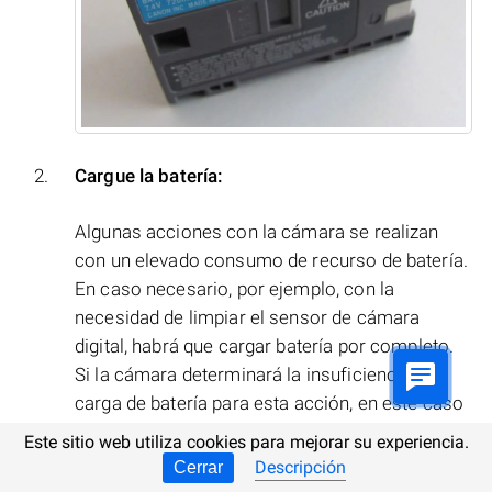
Cargue la batería:
Algunas acciones con la cámara se realizan
con un elevado consumo de recurso de batería.
En caso necesario, por ejemplo, con la
necesidad de limpiar el sensor de cámara
digital, habrá que cargar batería por completo.
Si la cámara determinará la insuficiencia de
carga de batería para esta acción, en este caso
la cámara informará acerca de un error
Este sitio web utiliza cookies para mejorar su experiencia.
relacionado con la carga insuficiente de la
Descripción
Cerrar
batería. En tal caso habrá que cargar batería.