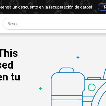
btenga un descuento en la recuperación de datos!
R
This
sed
en tu