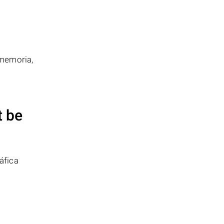
 memoria,
t be
áfica