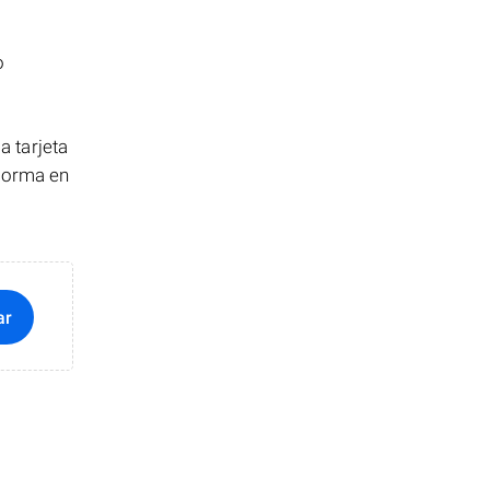
o
 tarjeta
 forma en
ar