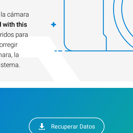
e la cámara
 with this
eridos para
orregir
ara, la
sistema.
Recuperar Datos