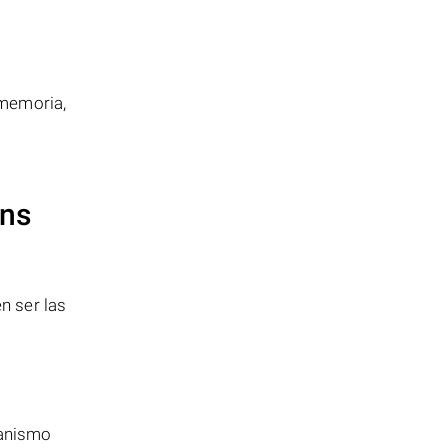
 memoria,
ens
n ser las
canismo