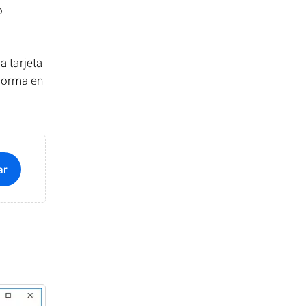
o
 tarjeta
 forma en
ar