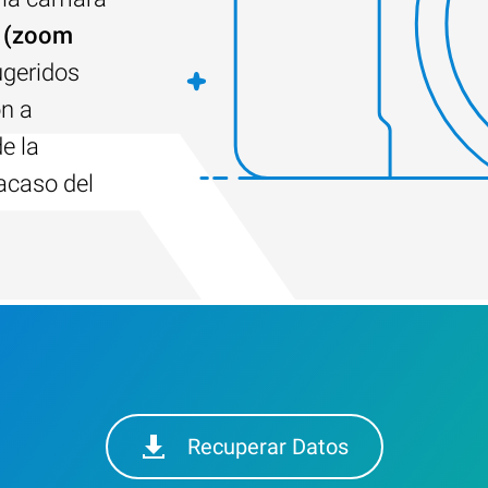
r (zoom
ugeridos
ón a
de la
racaso del
Recuperar Datos