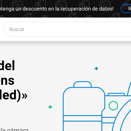
btenga un descuento en la recuperación de datos!
R
del
ens
led)»
e la cámara