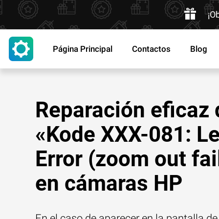
¡O
Página Principal
Contactos
Blog
Reparación eficaz 
«Kode XXX-081: L
Error (zoom out fai
en cámaras HP
En el caso de aparecer en la pantalla d