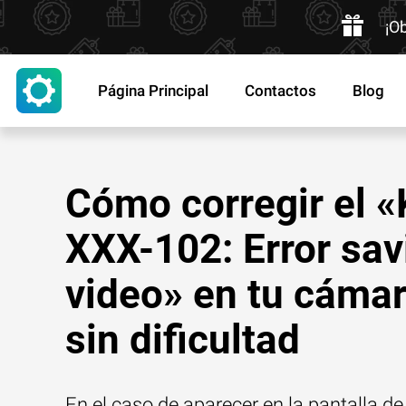
¡O
Página Principal
Contactos
Blog
Cómo corregir el 
XXX-102: Error sav
video» en tu cáma
sin dificultad
En el caso de aparecer en la pantalla d