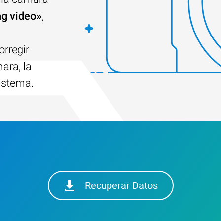
ng video»
,
orregir
ara, la
sistema.
Recuperar Datos