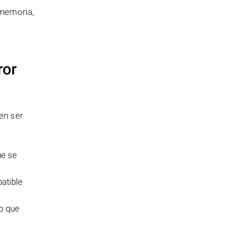
 memoria,
ror
en ser
ue se
atible
o que