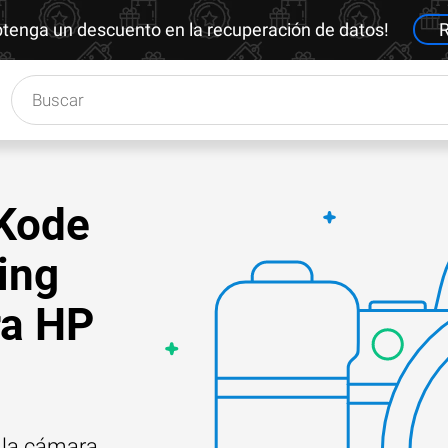
btenga un descuento en la recuperación de datos!
R
«Kode
ing
ra HP
e la cámara