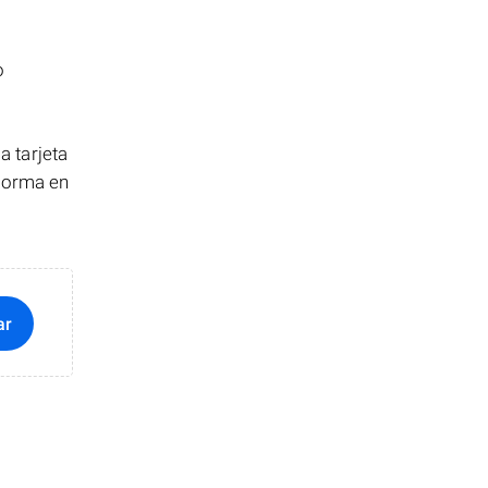
o
 tarjeta
 forma en
ar