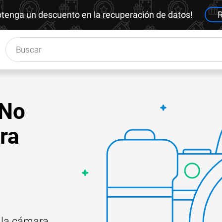
btenga un descuento en la recuperación de datos!
R
«No
ra
e la cámara