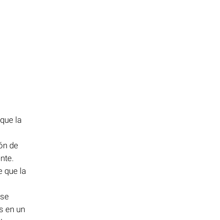
que la
ón de
nte.
 que la
 se
s en un