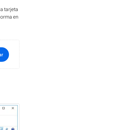
 tarjeta
 forma en
ar