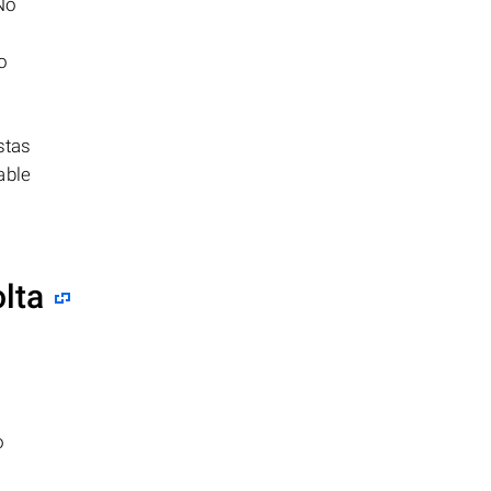
No
o
stas
able
lta
o