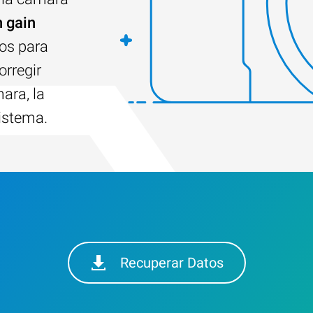
 gain
dos para
orregir
ara, la
sistema.
Recuperar Datos