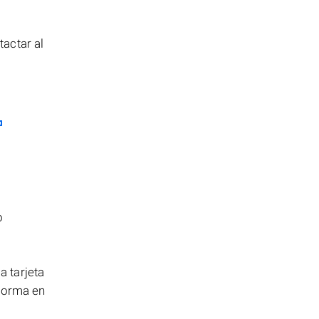
actar al
o
 tarjeta
 forma en