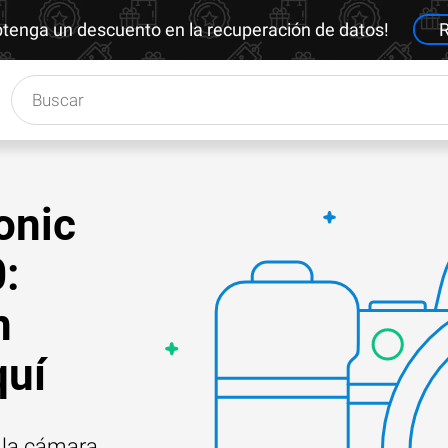
btenga un descuento en la recuperación de datos!
R
onic
:
n
quí
e la cámara