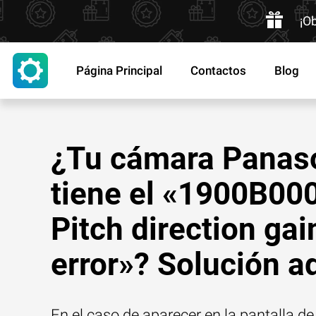
¡O
Página Principal
Contactos
Blog
¿Tu cámara Panas
tiene el «1900B000
Pitch direction gai
error»? Solución a
En el caso de aparecer en la pantalla d