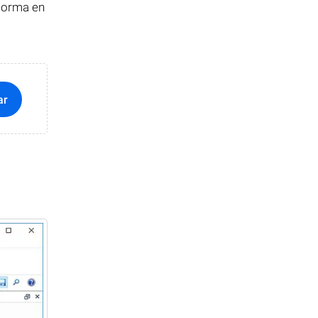
 forma en
ar