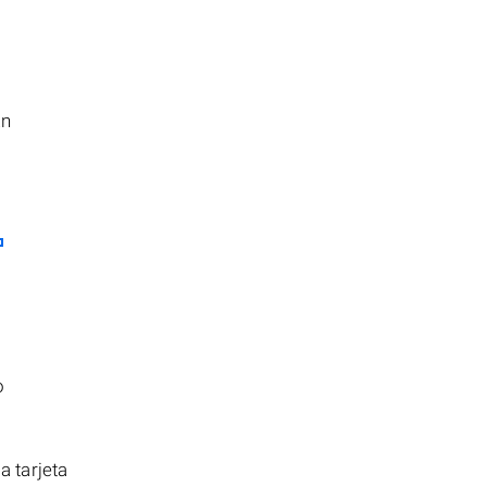
En
o
 tarjeta