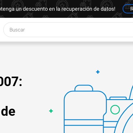
btenga un descuento en la recuperación de datos!
R
007:
 de