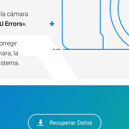
e la cámara
 Errors»
,
orregir
ara, la
sistema.
Recuperar Datos