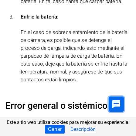
batería. En tal caso habrá que cargar batería.
Enfrie la batería:
En el caso de sobrecalentamiento de la batería
de cámara, es posible que se detenga el
proceso de carga, indicando esto mediante el
parpadeo de lámpara de carga de batería. En
este caso, deje que la batería se enfríe hasta la
temperatura normal, y asegúrese de que sus
contactos están limpios.
Error general o sistémico
Si el mensaje
«Compression error»
esté relacionado
Este sitio web utiliza cookies para mejorar su experiencia.
Descripción
Cerrar
con un error general sistémico de la cámara
Pentax
,