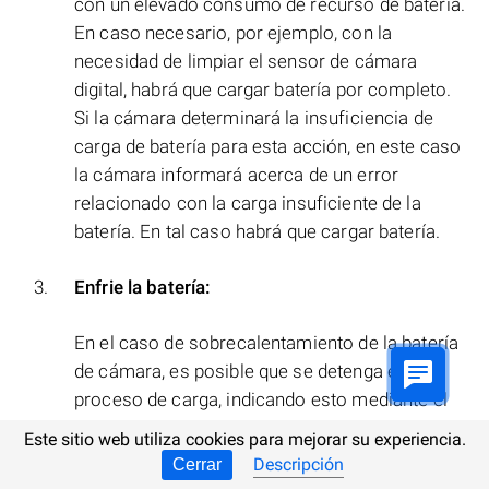
con un elevado consumo de recurso de batería.
En caso necesario, por ejemplo, con la
necesidad de limpiar el sensor de cámara
digital, habrá que cargar batería por completo.
Si la cámara determinará la insuficiencia de
carga de batería para esta acción, en este caso
la cámara informará acerca de un error
relacionado con la carga insuficiente de la
batería. En tal caso habrá que cargar batería.
Enfrie la batería:
En el caso de sobrecalentamiento de la batería
de cámara, es posible que se detenga el
proceso de carga, indicando esto mediante el
parpadeo de lámpara de carga de batería. En
Este sitio web utiliza cookies para mejorar su experiencia.
este caso, deje que la batería se enfríe hasta la
Descripción
Cerrar
temperatura normal, y asegúrese de que sus