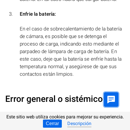
Enfrie la batería:
En el caso de sobrecalentamiento de la batería
de cámara, es posible que se detenga el
proceso de carga, indicando esto mediante el
parpadeo de lámpara de carga de batería. En
este caso, deje que la batería se enfríe hasta la
temperatura normal, y asegúrese de que sus
contactos están limpios.
Error general o sistémico
Si el mensaje
«RAW images cannot be set»
esté
Este sitio web utiliza cookies para mejorar su experiencia.
relacionado con un error general sistémico de la
Descripción
Cerrar
cámara
Samsung
, haga lo siguiente: