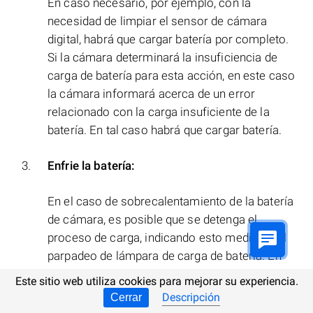
En caso necesario, por ejemplo, con la
necesidad de limpiar el sensor de cámara
digital, habrá que cargar batería por completo.
Si la cámara determinará la insuficiencia de
carga de batería para esta acción, en este caso
la cámara informará acerca de un error
relacionado con la carga insuficiente de la
batería. En tal caso habrá que cargar batería.
Enfrie la batería:
En el caso de sobrecalentamiento de la batería
de cámara, es posible que se detenga el
proceso de carga, indicando esto mediante el
parpadeo de lámpara de carga de batería. En
este caso, deje que la batería se enfríe hasta la
Este sitio web utiliza cookies para mejorar su experiencia.
temperatura normal, y asegúrese de que sus
Descripción
Cerrar
contactos están limpios.