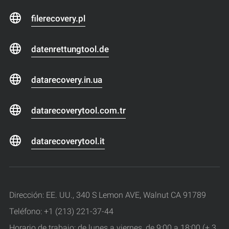
filerecovery.pl
datenrettungtool.de
datarecovery.in.ua
datarecoverytool.com.tr
datarecoverytool.it
Dirección: EE. UU., 340 S Lemon AVE, Walnut CA 91789
Teléfono: +1 (213) 221-37-44
Horario de trabajo: de lunes a viernes, de 9:00 a 18:00 (+ 3