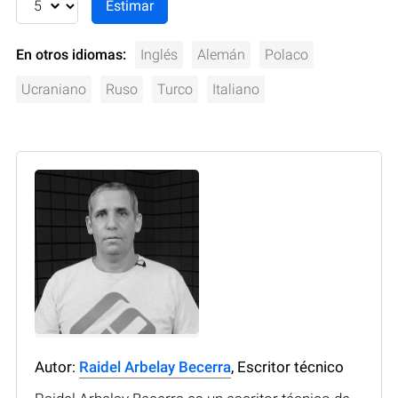
En otros idiomas:
Inglés
Alemán
Polaco
Ucraniano
Ruso
Turco
Italiano
Autor:
Raidel Arbelay Becerra
, Escritor técnico