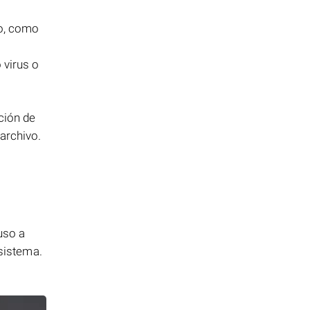
o, como
 virus o
ción de
archivo.
uso a
 sistema.