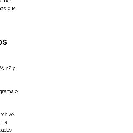
ma más
mas que
os
 WinZip.
ograma o
archivo.
r la
idades