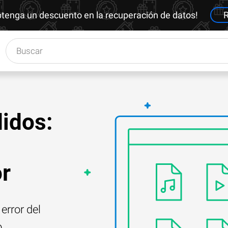
btenga un descuento en la recuperación de datos!
R
idos:
or
error del
o