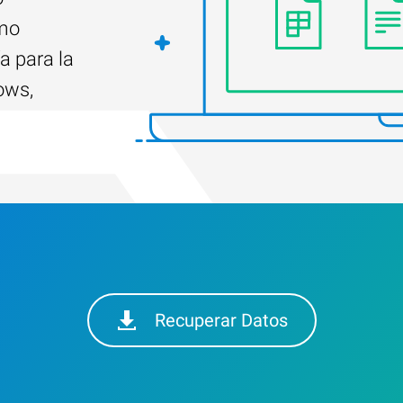
ómo
a para la
ows,
Recuperar Datos