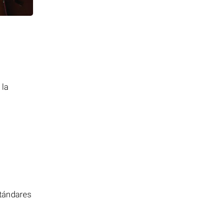
 la
stándares