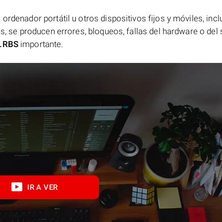
ordenador portátil u otros dispositivos fijos y móviles, incl
es, se producen errores, bloqueos, fallas del hardware o del
.RBS
importante.
IR A VER