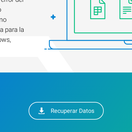
o
ómo
a para la
ows,
Recuperar Datos