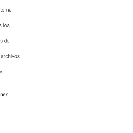
istema
s los
as de
 archivos
os
ones