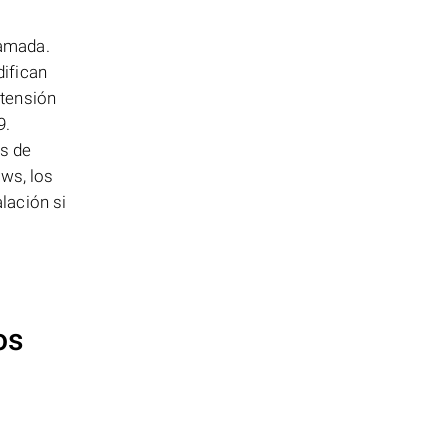
lamada.
difican
xtensión
9.
ts de
ws, los
lación si
os