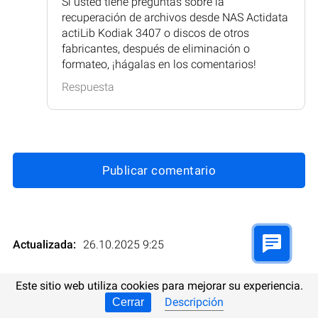
Si usted tiene preguntas sobre la
recuperación de archivos desde NAS Actidata
actiLib Kodiak 3407 o discos de otros
fabricantes, después de eliminación o
formateo, ¡hágalas en los comentarios!
Respuesta
Publicar comentario
Actualizada:
26.10.2025 9:25
Evaluaciones:
5
Clasificación
:
Este sitio web utiliza cookies para mejorar su experiencia.
Descripción
Cerrar