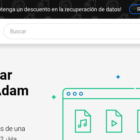
btenga un descuento en la recuperación de datos!
R
ar
 Adam
os de una
s
? ¿Ha