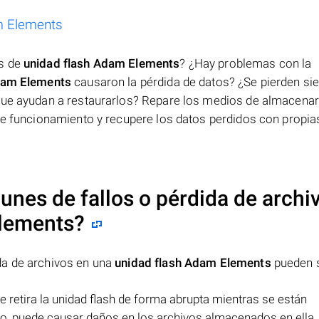
m Elements
os de
unidad flash Adam Elements
? ¿Hay problemas con la
dam Elements
causaron la pérdida de datos? ¿Se pierden s
que ayudan a restaurarlos? Repare los medios de almacenar
 de funcionamiento y recupere los datos perdidos con propia
nes de fallos o pérdida de archi
Elements
?
da de archivos en una
unidad flash Adam Elements
pueden s
se retira la unidad flash de forma abrupta mientras se están
so, puede causar daños en los archivos almacenados en ella.