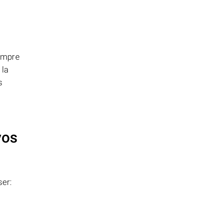
iempre
 la
s
vos
er: