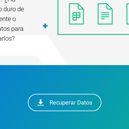
o duro de
ente o
atos para
arlos?
Recuperar Datos