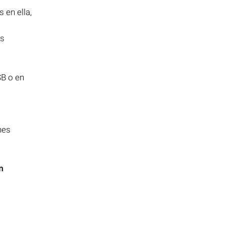
 en ella,
es
SB o en
nes
m