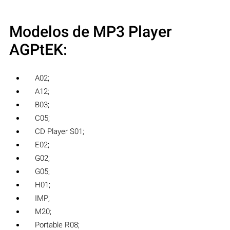
Modelos de MP3 Player
AGPtEK:
A02;
A12;
B03;
C05;
CD Player S01;
E02;
G02;
G05;
H01;
IMP;
M20;
Portable R08;