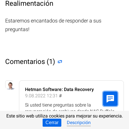
Realimentación
Estaremos encantados de responder a sus
preguntas!
Comentarios (1)
Hetman Software: Data Recovery
9.08.2022 12:31
#
Si usted tiene preguntas sobre la
recuperación de archivos desde NAS Buffalo
Este sitio web utiliza cookies para mejorar su experiencia.
Drive Station HD-CE1.5TLU2 o discos de otros
Descripción
Cerrar
fabricantes, después de eliminación o