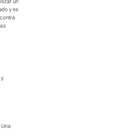
lizar un
ado y es
 contra
mas
 y
. Una
.