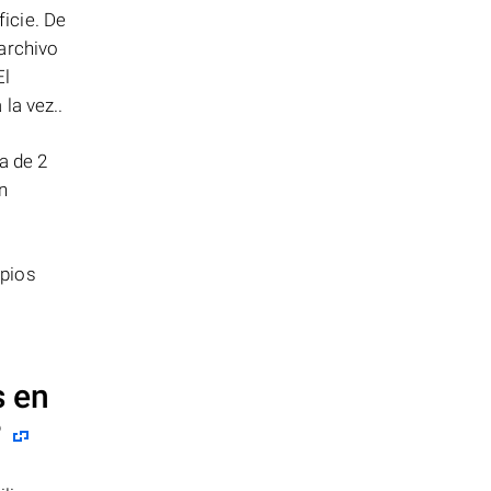
icie. De
archivo
El
la vez..
a de 2
n
opios
s en
?