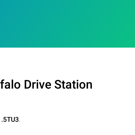
alo Drive Station
1.5TU3
.