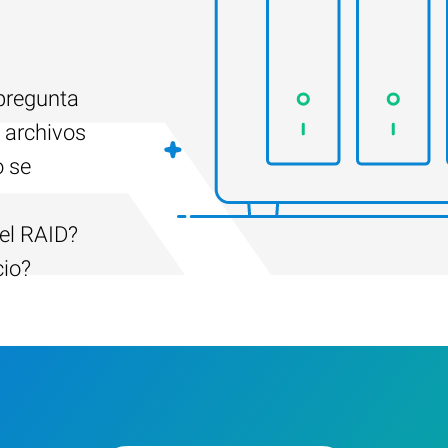
 pregunta
 archivos
o se
el RAID?
cio?