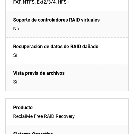
FAT, NTFS, Ext2/3/4, HFS+
No
Sí
Sí
ReclaiMe Free RAID Recovery