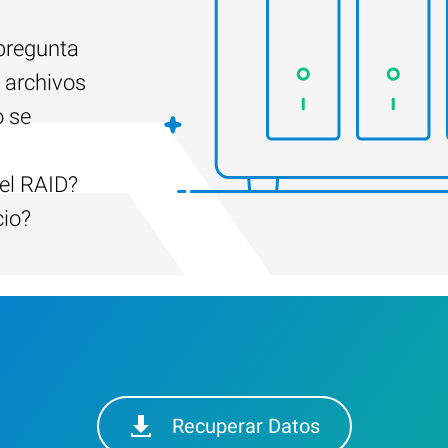
 pregunta
 archivos
o se
el RAID?
cio?
Recuperar Datos