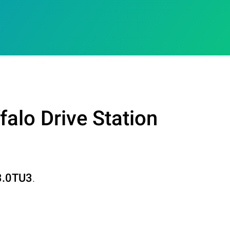
alo Drive Station
3.0TU3
.