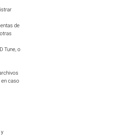
strar
ientas de
 otras
D Tune, o
 archivos
n en caso
 y