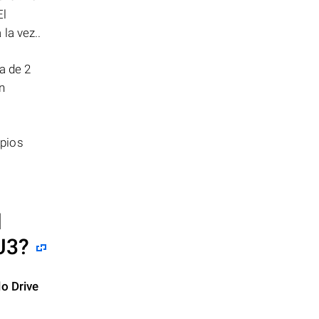
El
la vez..
a de 2
n
opios
l
U3
?
lo Drive