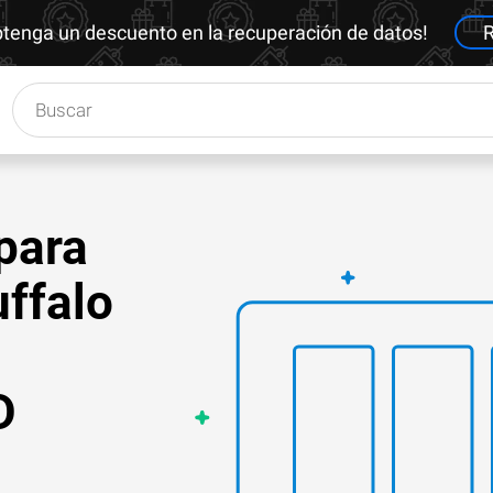
btenga un descuento en la recuperación de datos!
R
para
ffalo
D