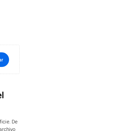
ar
el
icie. De
archivo