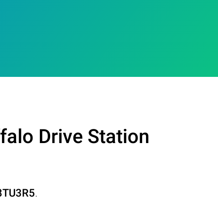
alo Drive Station
L8TU3R5
.