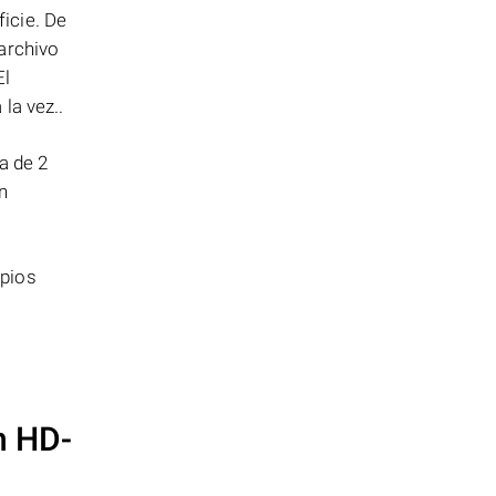
icie. De
archivo
El
la vez..
a de 2
n
opios
n HD-