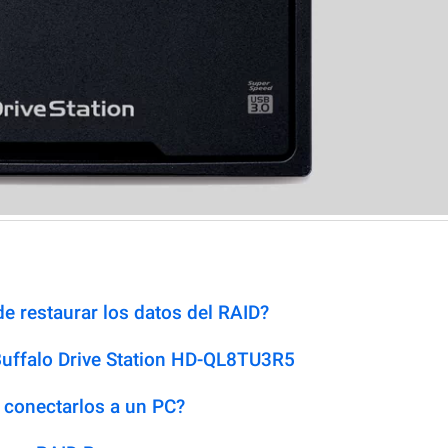
e restaurar los datos del RAID?
Buffalo Drive Station HD-QL8TU3R5
 conectarlos a un PC?