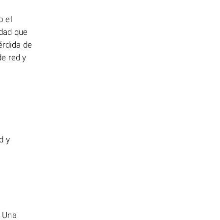
o el
idad que
érdida de
e red y
d y
. Una