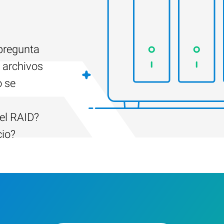
 pregunta
 archivos
o se
el RAID?
cio?