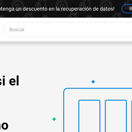
btenga un descuento en la recuperación de datos!
R
i el
no