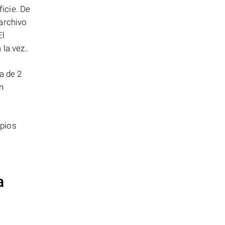
icie. De
archivo
El
la vez..
a de 2
n
opios
a