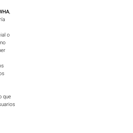
1WHA
,
ría
ial o
 no
ner
os
os
lo que
usuarios