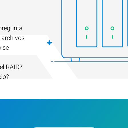
 pregunta
 archivos
o se
el RAID?
cio?