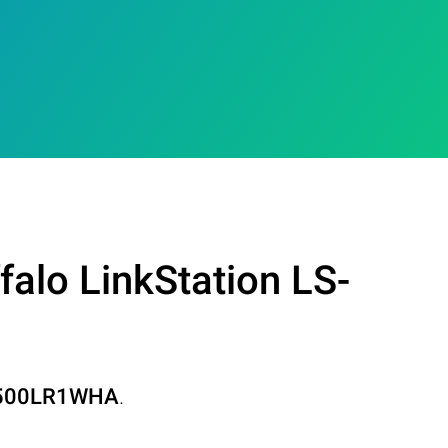
alo LinkStation LS-
X500LR1WHA
.