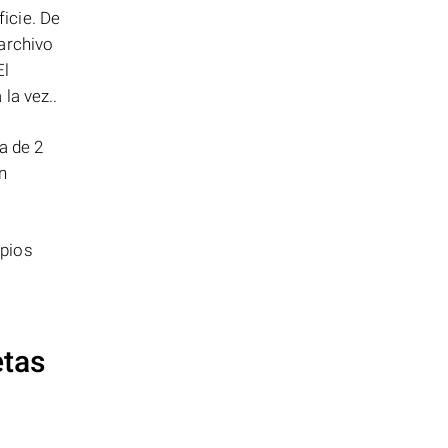
icie. De
archivo
El
la vez..
a de 2
n
opios
etas