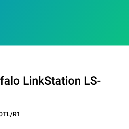
alo LinkStation LS-
.0TL/R1
.