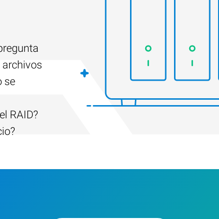
 pregunta
 archivos
o se
el RAID?
cio?