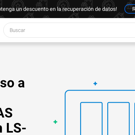
btenga un descuento en la recuperación de datos!
R
so a
AS
n LS-