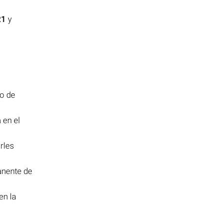
R1
y
po de
 en el
rles
anente de
en la