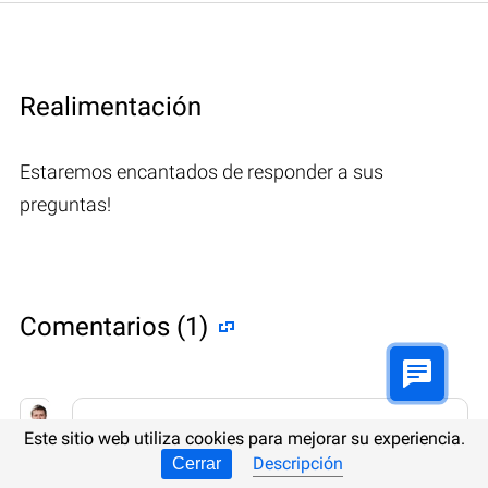
Realimentación
Estaremos encantados de responder a sus
preguntas!
Comentarios (1)
Hetman Software: Data Recovery
Este sitio web utiliza cookies para mejorar su experiencia.
9.08.2022 12:31
#
Descripción
Cerrar