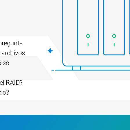
 pregunta
 archivos
o se
el RAID?
cio?