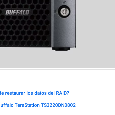
e restaurar los datos del RAID?
Buffalo TeraStation TS3220DN0802