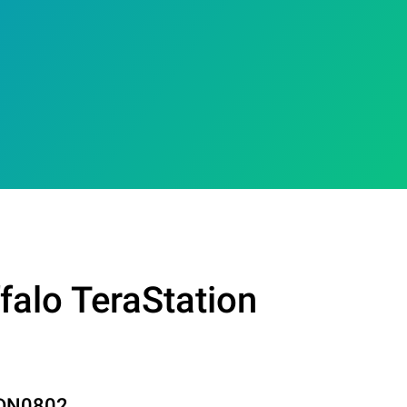
falo TeraStation
0DN0802
.