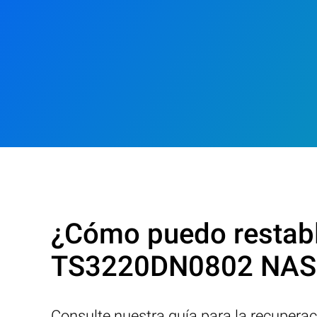
¿Cómo puedo restable
TS3220DN0802 NAS 
Consulte nuestra guía para la recupera