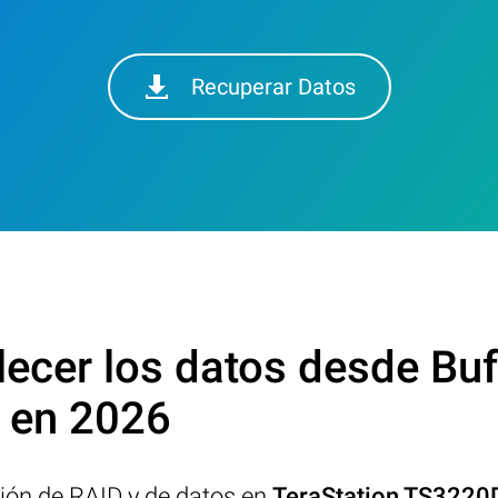
Recuperar Datos
cer los datos desde Buf
en 2026
ción de RAID y de datos en
TeraStation TS322