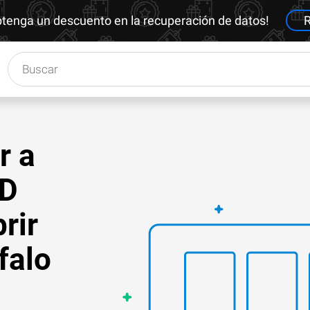
btenga un descuento en la recuperación de datos!
R
r a
ID
rir
falo