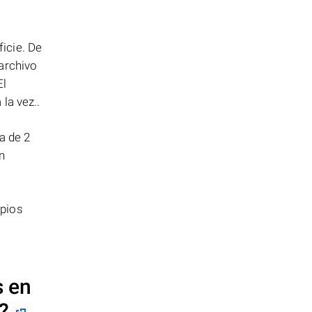
icie. De
archivo
El
la vez..
a de 2
n
opios
s en
?