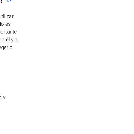
ilizar
do es
portante
a él y a
egerlo
d y