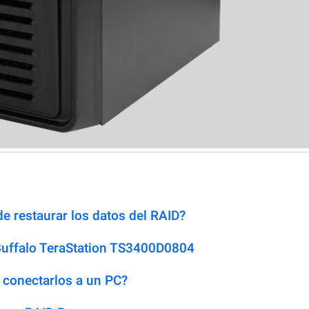
e restaurar los datos del RAID?
Buffalo TeraStation TS3400D0804
 conectarlos a un PC?