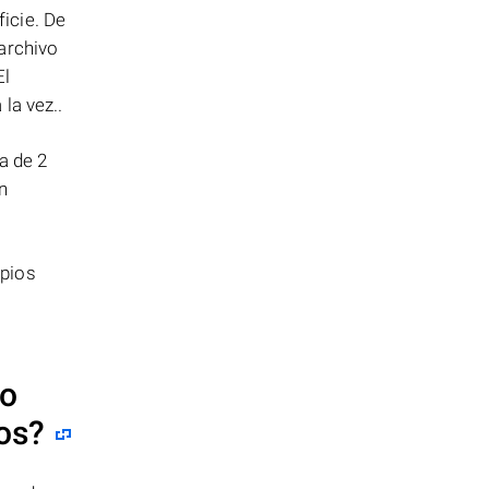
icie. De
archivo
El
la vez..
a de 2
n
opios
lo
tos?