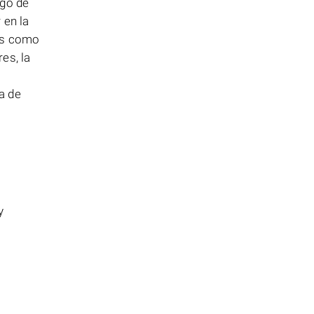
sgo de
 en la
vos como
es, la
a de
y