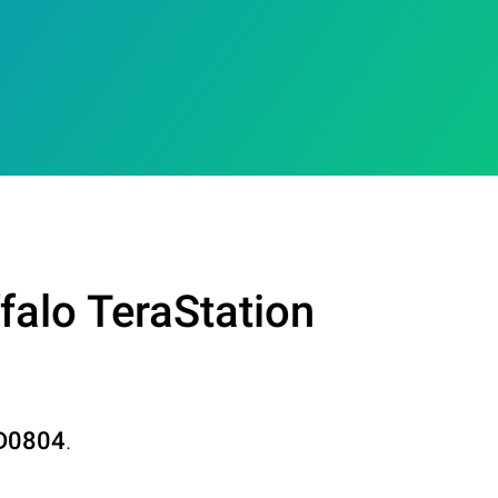
falo TeraStation
0D0804
.