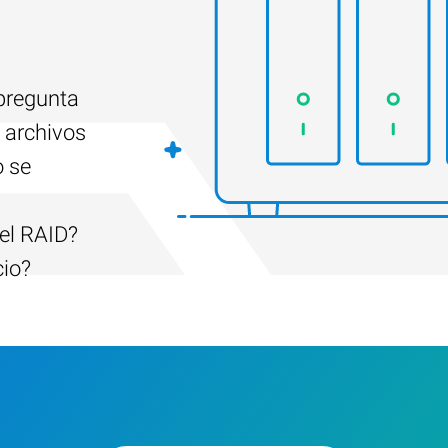
 pregunta
 archivos
o se
el RAID?
cio?